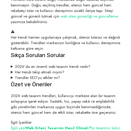
benimseyin. Doğru seçilmiş trendler, sitenizi hem güncel hem
rekabetçi tutar ve kullanıcı deneyimini sürekli ileriye taşır. Siteyi
güncel ve güvenli tutmak için
web sitesi güvenliği ve güncelleme
yazımıza bakabilirsiniz.
⚠️
Her trendi hemen uygulamaya çalışmak, sitenizi tutarsız ve dağınık
gösterebilir. Trendleri markanızın kimliğine ve kullanıcı deneyimine
katkısına göre seçin.
Sıkça Sorulan Sorular
2026’da en önemli web tasarım trendi nedir?
Her trendi takip etmeli miyim?
Trendler SEO’yu etkiler mi?
Özet ve Öneriler
2026 web tasarım trendleri, kullanıcıyı merkeze alan bir tasarım
anlayışına işaret ediyor. Sadelik, hız, yapay zekâ ve erişilebilirlik
gibi yönelimleri markanıza uygun biçimde benimsediğinizde;
sitenizi hem güncel hem de etkili tutar, rekabette öne geçersiniz.
İlgili İçerikler
İlgili yazı
Web Sitesi Tasarımı Nasıl Olmalı?
İyi tasarımın kalıcı