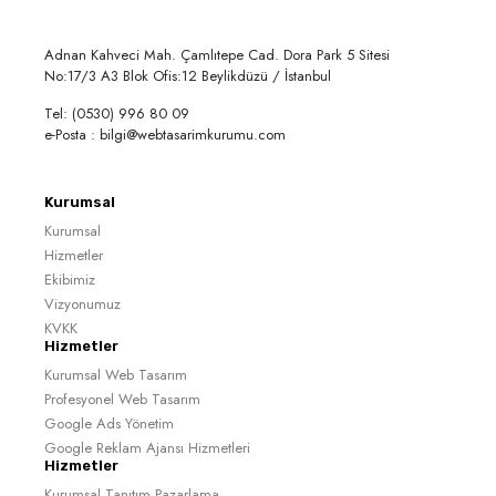
Adnan Kahveci Mah. Çamlıtepe Cad. Dora Park 5 Sitesi
No:17/3 A3 Blok Ofis:12 Beylikdüzü / İstanbul
Tel: (0530) 996 80 09
e-Posta : bilgi@webtasarimkurumu.com
Kurumsal
Kurumsal
Hizmetler
Ekibimiz
Vizyonumuz
KVKK
Hizmetler
Kurumsal Web Tasarım
Profesyonel Web Tasarım
Google Ads Yönetim
Google Reklam Ajansı Hizmetleri
Hizmetler
Kurumsal Tanıtım Pazarlama