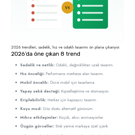
VS
2026 trendleri; sadelik, hız ve odaklı tasarımı ön plana çıkarıyor.
2026’da öne çıkan 8 trend
Sadelik ve netlik:
Odaklı, dağınıklıktan uzak tasarım.
Hız önceliği:
Performansı merkeze alan tasarım.
Mobil öncelik:
Önce mobil için tasarlama.
Yapay zekâ desteği:
Kişiselleştirme ve otomasyon.
Erişilebilirlik:
Herkes için kapsayıcı tasarım.
Koyu mod:
Göz dostu alternatif görünüm.
Mikro etkileşimler:
Küçük, akıcı animasyonlar.
Özgün görseller:
Stok yerine markaya özel içerik.