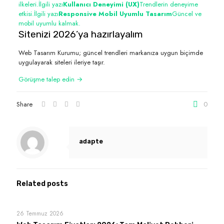
ilkeleri.
İlgili yazı
Kullanıcı Deneyimi (UX)
Trendlerin deneyime
etkisi.
İlgili yazı
Responsive Mobil Uyumlu Tasarım
Güncel ve
mobil uyumlu kalmak.
Sitenizi 2026’ya hazırlayalım
Web Tasarım Kurumu; güncel trendleri markanıza uygun biçimde
uygulayarak siteleri ileriye taşır.
Görüşme talep edin →
Share
0
adapte
Related posts
26 Temmuz 2026