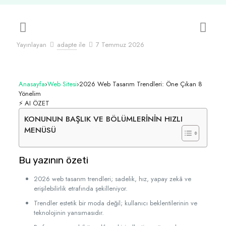
Yayınlayan
adapte
ile
7 Temmuz 2026
Anasayfa
›
Web Sitesi
›
2026 Web Tasarım Trendleri: Öne Çıkan 8
Yönelim
⚡ AI ÖZET
KONUNUN BAŞLIK VE BÖLÜMLERİNİN HIZLI
MENÜSÜ
Bu yazının özeti
2026 web tasarım trendleri; sadelik, hız, yapay zekâ ve
erişilebilirlik etrafında şekilleniyor.
Trendler estetik bir moda değil; kullanıcı beklentilerinin ve
teknolojinin yansımasıdır.