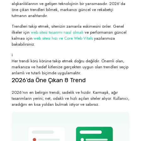
alışkanlıklarının ve gelişen teknolojinin bir yansımasıdır. 2026’da
öne çıkan trendleri bilmek, markanızı güncel ve rekabetçi
tutmanın anahtarıdır.
Trendleri takip etmek, sitenizin zamanla eskimesini önler. Genel
ilkeler için
web sitesi tasarımı nasıl olmalı
ve performansın güncel
kalması için
web sitesi hızı ve Core Web Vitals
yazılarımıza
bakabilirsiniz.
ℹ️
Her trendi körü körüne takip etmek doğru değildir. Önemli olan,
markanıza ve hedef kitlenize gerçekten uygun olan trendleri seçip
anlamlı ve tutarlı biçimde uygulamaktır.
2026’da Öne Çıkan 8 Trend
2026’nın en belirgin trendi, sadelik ve hızdır. Karmaşık, ağır
tasarımların yerini; net, odaklı ve hızlı açılan siteler alıyor. Kullanıcı,
aradığını en kısa yoldan bulmak istiyor ve sabırsız.