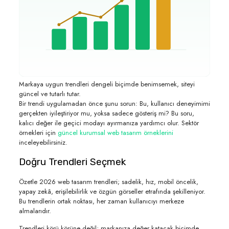
Markaya uygun trendleri dengeli biçimde benimsemek, siteyi
güncel ve tutarlı tutar.
Bir trendi uygulamadan önce şunu sorun: Bu, kullanıcı deneyimimi
gerçekten iyileştiriyor mu, yoksa sadece gösteriş mi? Bu soru,
kalıcı değer ile geçici modayı ayırmanıza yardımcı olur. Sektör
örnekleri için
güncel kurumsal web tasarım örneklerini
inceleyebilirsiniz.
Doğru Trendleri Seçmek
Özetle 2026 web tasarım trendleri; sadelik, hız, mobil öncelik,
yapay zekâ, erişilebilirlik ve özgün görseller etrafında şekilleniyor.
Bu trendlerin ortak noktası, her zaman kullanıcıyı merkeze
almalarıdır.
Trendleri körü körüne değil; markanıza değer katacak biçimde