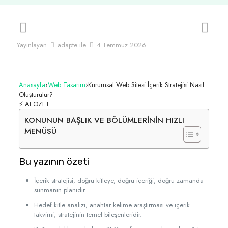
Yayınlayan
adapte
ile
4 Temmuz 2026
Anasayfa
›
Web Tasarım
›
Kurumsal Web Sitesi İçerik Stratejisi Nasıl
Oluşturulur?
⚡ AI ÖZET
KONUNUN BAŞLIK VE BÖLÜMLERİNİN HIZLI
MENÜSÜ
Bu yazının özeti
İçerik stratejisi; doğru kitleye, doğru içeriği, doğru zamanda
sunmanın planıdır.
Hedef kitle analizi, anahtar kelime araştırması ve içerik
takvimi; stratejinin temel bileşenleridir.