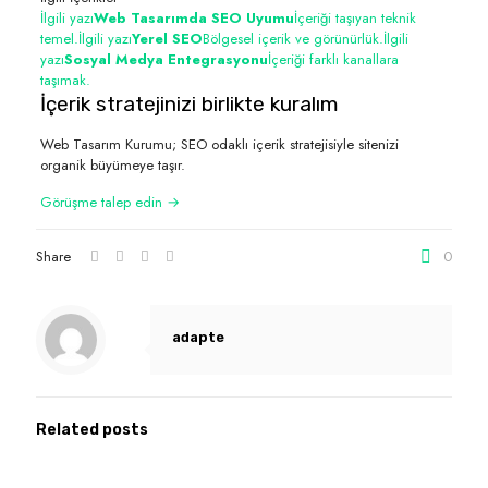
İlgili yazı
Web Tasarımda SEO Uyumu
İçeriği taşıyan teknik
temel.
İlgili yazı
Yerel SEO
Bölgesel içerik ve görünürlük.
İlgili
yazı
Sosyal Medya Entegrasyonu
İçeriği farklı kanallara
taşımak.
İçerik stratejinizi birlikte kuralım
Web Tasarım Kurumu; SEO odaklı içerik stratejisiyle sitenizi
organik büyümeye taşır.
Görüşme talep edin →
Share
0
adapte
Related posts