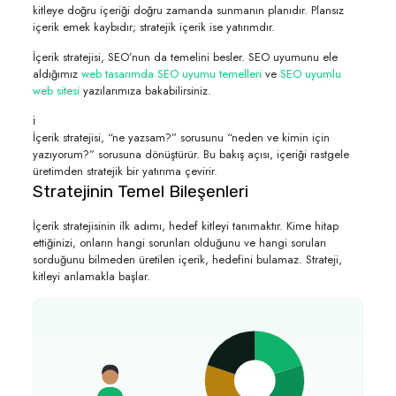
kitleye doğru içeriği doğru zamanda sunmanın planıdır. Plansız
içerik emek kaybıdır; stratejik içerik ise yatırımdır.
İçerik stratejisi, SEO’nun da temelini besler. SEO uyumunu ele
aldığımız
web tasarımda SEO uyumu temelleri
ve
SEO uyumlu
web sitesi
yazılarımıza bakabilirsiniz.
ℹ️
İçerik stratejisi, “ne yazsam?” sorusunu “neden ve kimin için
yazıyorum?” sorusuna dönüştürür. Bu bakış açısı, içeriği rastgele
üretimden stratejik bir yatırıma çevirir.
Stratejinin Temel Bileşenleri
İçerik stratejisinin ilk adımı, hedef kitleyi tanımaktır. Kime hitap
ettiğinizi, onların hangi sorunları olduğunu ve hangi soruları
sorduğunu bilmeden üretilen içerik, hedefini bulamaz. Strateji,
kitleyi anlamakla başlar.