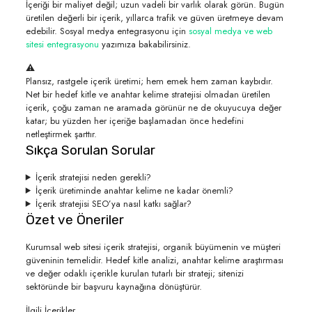
İçeriği bir maliyet değil; uzun vadeli bir varlık olarak görün. Bugün
üretilen değerli bir içerik, yıllarca trafik ve güven üretmeye devam
edebilir. Sosyal medya entegrasyonu için
sosyal medya ve web
sitesi entegrasyonu
yazımıza bakabilirsiniz.
⚠️
Plansız, rastgele içerik üretimi; hem emek hem zaman kaybıdır.
Net bir hedef kitle ve anahtar kelime stratejisi olmadan üretilen
içerik, çoğu zaman ne aramada görünür ne de okuyucuya değer
katar; bu yüzden her içeriğe başlamadan önce hedefini
netleştirmek şarttır.
Sıkça Sorulan Sorular
İçerik stratejisi neden gerekli?
İçerik üretiminde anahtar kelime ne kadar önemli?
İçerik stratejisi SEO’ya nasıl katkı sağlar?
Özet ve Öneriler
Kurumsal web sitesi içerik stratejisi, organik büyümenin ve müşteri
güveninin temelidir. Hedef kitle analizi, anahtar kelime araştırması
ve değer odaklı içerikle kurulan tutarlı bir strateji; sitenizi
sektöründe bir başvuru kaynağına dönüştürür.
İlgili İçerikler