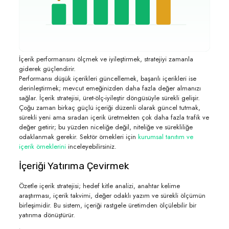
İçerik performansını ölçmek ve iyileştirmek, stratejiyi zamanla
giderek güçlendirir.
Performansı düşük içerikleri güncellemek, başarılı içerikleri ise
derinleştirmek; mevcut emeğinizden daha fazla değer almanızı
sağlar. İçerik stratejisi, üret-ölç-iyileştir döngüsüyle sürekli gelişir.
Çoğu zaman birkaç güçlü içeriği düzenli olarak güncel tutmak,
sürekli yeni ama sıradan içerik üretmekten çok daha fazla trafik ve
değer getirir; bu yüzden niceliğe değil, niteliğe ve sürekliliğe
odaklanmak gerekir. Sektör örnekleri için
kurumsal tanıtım ve
içerik örneklerini
inceleyebilirsiniz.
İçeriği Yatırıma Çevirmek
Özetle içerik stratejisi; hedef kitle analizi, anahtar kelime
araştırması, içerik takvimi, değer odaklı yazım ve sürekli ölçümün
birleşimidir. Bu sistem, içeriği rastgele üretimden ölçülebilir bir
yatırıma dönüştürür.