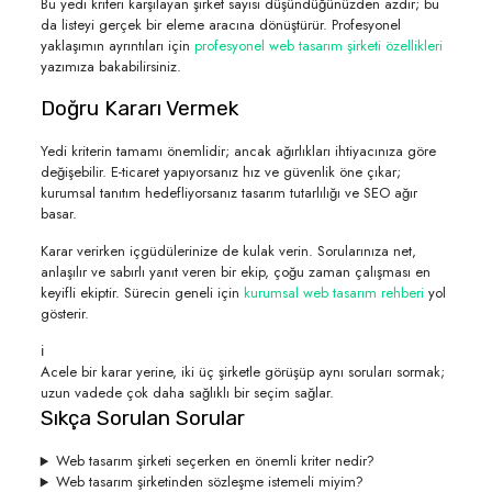
Bu yedi kriteri karşılayan şirket sayısı düşündüğünüzden azdır; bu
da listeyi gerçek bir eleme aracına dönüştürür. Profesyonel
yaklaşımın ayrıntıları için
profesyonel web tasarım şirketi özellikleri
yazımıza bakabilirsiniz.
Doğru Kararı Vermek
Yedi kriterin tamamı önemlidir; ancak ağırlıkları ihtiyacınıza göre
değişebilir. E-ticaret yapıyorsanız hız ve güvenlik öne çıkar;
kurumsal tanıtım hedefliyorsanız tasarım tutarlılığı ve SEO ağır
basar.
Karar verirken içgüdülerinize de kulak verin. Sorularınıza net,
anlaşılır ve sabırlı yanıt veren bir ekip, çoğu zaman çalışması en
keyifli ekiptir. Sürecin geneli için
kurumsal web tasarım rehberi
yol
gösterir.
ℹ️
Acele bir karar yerine, iki üç şirketle görüşüp aynı soruları sormak;
uzun vadede çok daha sağlıklı bir seçim sağlar.
Sıkça Sorulan Sorular
Web tasarım şirketi seçerken en önemli kriter nedir?
Web tasarım şirketinden sözleşme istemeli miyim?