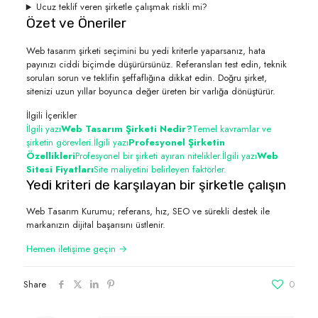
Ucuz teklif veren şirketle çalışmak riskli mi?
Özet ve Öneriler
Web tasarım şirketi seçimini bu yedi kriterle yaparsanız, hata
payınızı ciddi biçimde düşürürsünüz. Referansları test edin, teknik
soruları sorun ve teklifin şeffaflığına dikkat edin. Doğru şirket,
sitenizi uzun yıllar boyunca değer üreten bir varlığa dönüştürür.
İlgili İçerikler
İlgili yazı
Web Tasarım Şirketi Nedir?
Temel kavramlar ve
şirketin görevleri.
İlgili yazı
Profesyonel Şirketin
Özellikleri
Profesyonel bir şirketi ayıran nitelikler.
İlgili yazı
Web
Sitesi Fiyatları
Site maliyetini belirleyen faktörler.
Yedi kriteri de karşılayan bir şirketle çalışın
Web Tasarım Kurumu; referans, hız, SEO ve sürekli destek ile
markanızın dijital başarısını üstlenir.
Hemen iletişime geçin →
Share
0