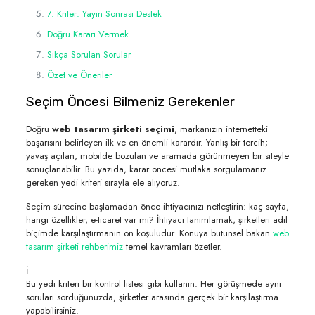
7. Kriter: Yayın Sonrası Destek
Doğru Kararı Vermek
Sıkça Sorulan Sorular
Özet ve Öneriler
Seçim Öncesi Bilmeniz Gerekenler
Doğru
web tasarım şirketi seçimi
, markanızın internetteki
başarısını belirleyen ilk ve en önemli karardır. Yanlış bir tercih;
yavaş açılan, mobilde bozulan ve aramada görünmeyen bir siteyle
sonuçlanabilir. Bu yazıda, karar öncesi mutlaka sorgulamanız
gereken yedi kriteri sırayla ele alıyoruz.
Seçim sürecine başlamadan önce ihtiyacınızı netleştirin: kaç sayfa,
hangi özellikler, e-ticaret var mı? İhtiyacı tanımlamak, şirketleri adil
biçimde karşılaştırmanın ön koşuludur. Konuya bütünsel bakan
web
tasarım şirketi rehberimiz
temel kavramları özetler.
ℹ️
Bu yedi kriteri bir kontrol listesi gibi kullanın. Her görüşmede aynı
soruları sorduğunuzda, şirketler arasında gerçek bir karşılaştırma
yapabilirsiniz.