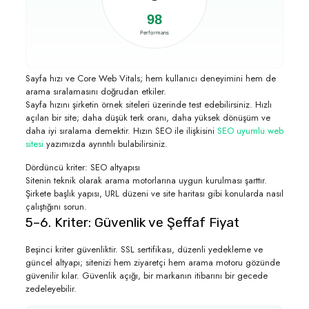
98
Performans
Sayfa hızı ve Core Web Vitals; hem kullanıcı deneyimini hem de
arama sıralamasını doğrudan etkiler.
Sayfa hızını şirketin örnek siteleri üzerinde test edebilirsiniz. Hızlı
açılan bir site; daha düşük terk oranı, daha yüksek dönüşüm ve
daha iyi sıralama demektir. Hızın SEO ile ilişkisini
SEO uyumlu web
sitesi
yazımızda ayrıntılı bulabilirsiniz.
Dördüncü kriter: SEO altyapısı
Sitenin teknik olarak arama motorlarına uygun kurulması şarttır.
Şirkete başlık yapısı, URL düzeni ve site haritası gibi konularda nasıl
çalıştığını sorun.
5–6. Kriter: Güvenlik ve Şeffaf Fiyat
Beşinci kriter güvenliktir. SSL sertifikası, düzenli yedekleme ve
güncel altyapı; sitenizi hem ziyaretçi hem arama motoru gözünde
güvenilir kılar. Güvenlik açığı, bir markanın itibarını bir gecede
zedeleyebilir.