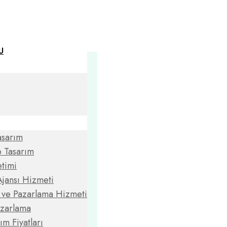
U
asarım
 Tasarım
timi
jansı Hizmeti
m ve Pazarlama Hizmeti
azarlama
ım Fiyatları