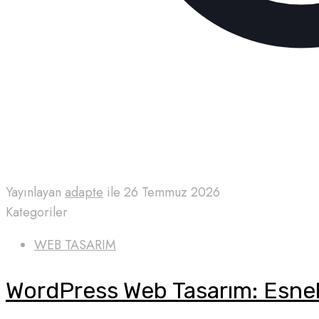
Yayınlayan
adapte
ile
26 Temmuz 2026
Kategoriler
WEB TASARIM
WordPress Web Tasarım: Esnek 