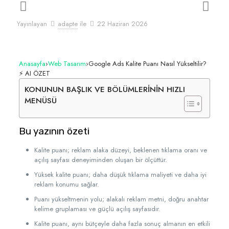
Yayınlayan
adapte
ile
22 Haziran 2026
Anasayfa
›
Web Tasarım
›
Google Ads Kalite Puanı Nasıl Yükseltilir?
⚡ AI ÖZET
KONUNUN BAŞLIK VE BÖLÜMLERİNİN HIZLI
MENÜSÜ
Bu yazının özeti
Kalite puanı; reklam alaka düzeyi, beklenen tıklama oranı ve
açılış sayfası deneyiminden oluşan bir ölçüttür.
Yüksek kalite puanı; daha düşük tıklama maliyeti ve daha iyi
reklam konumu sağlar.
Puanı yükseltmenin yolu; alakalı reklam metni, doğru anahtar
kelime gruplaması ve güçlü açılış sayfasıdır.
Kalite puanı, aynı bütçeyle daha fazla sonuç almanın en etkili