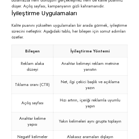
bulamazsa hem dönüşüm gerçekleşmez hem de kalite puanınız
düşer. Açılış sayfası, kampanyanın gizli kahramanıdır.
İyileştirme Uygulamaları
Kalite puanını yükselten uygulamaları bir arada görmek, iyileştirme
sürecini netleştirir. Aşağıdaki tablo, her bileşen için somut adımları
özetler.
Bileşen
İyileştirme Yöntemi
Reklam alaka
Anahtar kelimeyi reklam metnine
düzeyi
yansıtın
Net, ilgi çekici başlık ve açıklama
Tıklama oranı (CTR)
yazın
Hızı artırın, içeriği reklamla uyumlu
Açılış sayfası
yapın
Anahtar kelime
Yakın kelimeleri aynı grupta toplayın
yapısı
Negatif kelimeler
Alakasız aramaları dışlayın