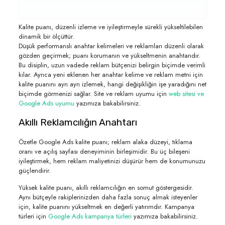
Kalite puanı, düzenli izleme ve iyileştirmeyle sürekli yükseltilebilen
dinamik bir ölçüttür.
Düşük performanslı anahtar kelimeleri ve reklamları düzenli olarak
gözden geçirmek; puanı korumanın ve yükseltmenin anahtarıdır.
Bu disiplin, uzun vadede reklam bütçenizi belirgin biçimde verimli
kılar. Ayrıca yeni eklenen her anahtar kelime ve reklam metni için
kalite puanını ayrı ayrı izlemek, hangi değişikliğin işe yaradığını net
biçimde görmenizi sağlar. Site ve reklam uyumu için
web sitesi ve
Google Ads uyumu
yazımıza bakabilirsiniz.
Akıllı Reklamcılığın Anahtarı
Özetle Google Ads kalite puanı; reklam alaka düzeyi, tıklama
oranı ve açılış sayfası deneyiminin birleşimidir. Bu üç bileşeni
iyileştirmek, hem reklam maliyetinizi düşürür hem de konumunuzu
güçlendirir.
Yüksek kalite puanı, akıllı reklamcılığın en somut göstergesidir.
Aynı bütçeyle rakiplerinizden daha fazla sonuç almak isteyenler
için, kalite puanını yükseltmek en değerli yatırımdır. Kampanya
türleri için
Google Ads kampanya türleri
yazımıza bakabilirsiniz.