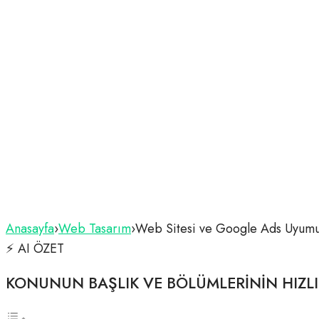
Anasayfa
›
Web Tasarım
›
Web Sitesi ve Google Ads Uyumu
⚡ AI ÖZET
KONUNUN BAŞLIK VE BÖLÜMLERİNİN HIZL