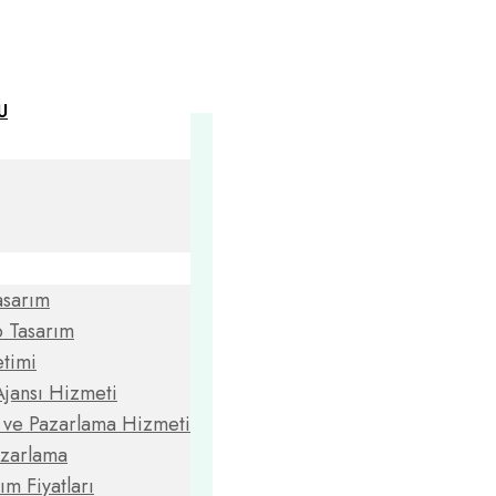
U
asarım
 Tasarım
timi
jansı Hizmeti
m ve Pazarlama Hizmeti
azarlama
ım Fiyatları