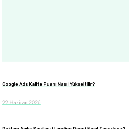
Google Ads Kalite Puanı Nasıl Yükseltilir?
22 Haziran 2026
Reklam Açılış Sayfası (Landing Page) Nasıl Tasarlanır?