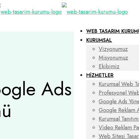
WEB TASARIM KURUM
KURUMSAL
Vizyonumuz
Misyonumuz
Ekibimiz
HİZMETLER
oogle Ads
Kurumsal Web T
Profesyonel Web
mü
Google Ads Yöne
Google Reklam A
Kurumsal Tanıtı
Video Reklam P
Web Sitesi Tasar