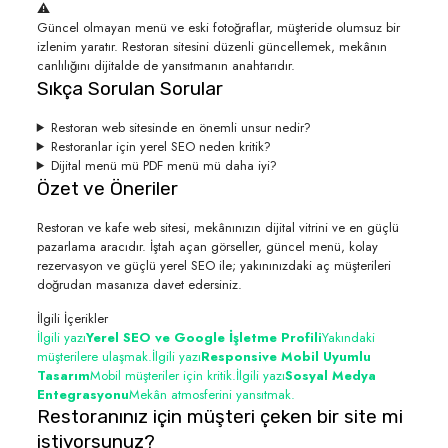
⚠️
Güncel olmayan menü ve eski fotoğraflar, müşteride olumsuz bir
izlenim yaratır. Restoran sitesini düzenli güncellemek, mekânın
canlılığını dijitalde de yansıtmanın anahtarıdır.
Sıkça Sorulan Sorular
Restoran web sitesinde en önemli unsur nedir?
Restoranlar için yerel SEO neden kritik?
Dijital menü mü PDF menü mü daha iyi?
Özet ve Öneriler
Restoran ve kafe web sitesi, mekânınızın dijital vitrini ve en güçlü
pazarlama aracıdır. İştah açan görseller, güncel menü, kolay
rezervasyon ve güçlü yerel SEO ile; yakınınızdaki aç müşterileri
doğrudan masanıza davet edersiniz.
İlgili İçerikler
İlgili yazı
Yerel SEO ve Google İşletme Profili
Yakındaki
müşterilere ulaşmak.
İlgili yazı
Responsive Mobil Uyumlu
Tasarım
Mobil müşteriler için kritik.
İlgili yazı
Sosyal Medya
Entegrasyonu
Mekân atmosferini yansıtmak.
Restoranınız için müşteri çeken bir site mi
istiyorsunuz?